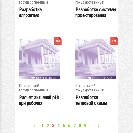
государственный
государственный
энергетический...
энергетический...
Разработка
Разработка системы
алгоритма
проектирования
непрерывного
электрических...
отслеживания...
Ивановский
Ивановский
государственный
государственный
энергетический...
энергетический...
Расчет значений рНt
Разработка
при рабочих
тепловой схемы
параметрах...
газоконтактной...
1
2
3
4
5
6
7
8
9
…