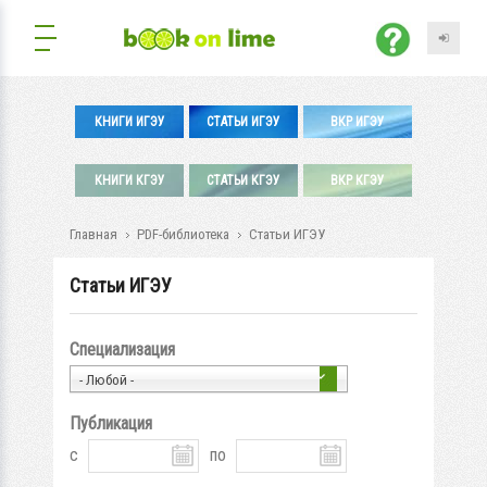
КНИГИ ИГЭУ
СТАТЬИ ИГЭУ
ВКР ИГЭУ
КНИГИ КГЭУ
СТАТЬИ КГЭУ
ВКР КГЭУ
Главная
PDF-библиотека
Статьи ИГЭУ
Статьи ИГЭУ
Специализация
- Любой -
Публикация
с
по