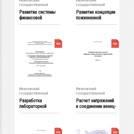
Ивановский
Ивановский
государственный
государственный
энергетический...
энергетический...
Развитие системы
Развитие концепции
финансовой
пожизненной
поддержки
ценности клиента
реализации...
Ивановский
Ивановский
государственный
государственный
энергетический...
энергетический...
Разработка
Расчет напряжений
лабораторной
в соединении венец-
работы: "Поиск
маховик
замыканий...