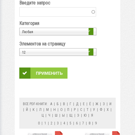
Введите запрос
Категория
Любая
Элементов на страницу
12
ВСЕ PDF-КНИГИ:
А
|
Б
|
В
|
Г
|
Д
|
Е
|
Ё
|
Ж
|
З
|
И
|
Й
|
К
|
Л
|
М
|
Н
|
О
|
П
|
Р
|
С
|
Т
|
У
|
Ф
|
Х
|
Ц
|
Ч
|
Ш
|
Ы
|
Щ
|
Э
|
Ю
|
Я
0
|
1
|
2
|
3
|
4
|
5
|
6
|
7
|
8
|
9