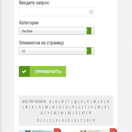
Введите запрос
Категория
Любая
Элементов на страницу
12
ВСЕ PDF-КНИГИ:
А
|
Б
|
В
|
Г
|
Д
|
Е
|
Ё
|
Ж
|
З
|
И
|
Й
|
К
|
Л
|
М
|
Н
|
О
|
П
|
Р
|
С
|
Т
|
У
|
Ф
|
Х
|
Ц
|
Ч
|
Ш
|
Ы
|
Щ
|
Э
|
Ю
|
Я
0
|
1
|
2
|
3
|
4
|
5
|
6
|
7
|
8
|
9