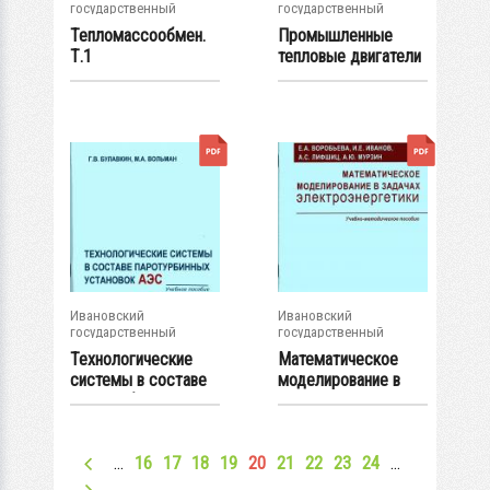
государственный
государственный
энергетический...
энергетический...
Тепломассообмен.
Промышленные
Т.1
тепловые двигатели
Ивановский
Ивановский
государственный
государственный
энергетический...
энергетический...
Технологические
Математическое
системы в составе
моделирование в
паротурбинных...
задачах...
…
16
17
18
19
20
21
22
23
24
…