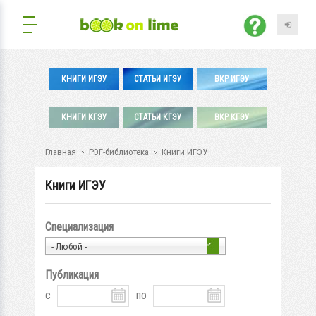
КНИГИ ИГЭУ
СТАТЬИ ИГЭУ
ВКР ИГЭУ
КНИГИ КГЭУ
СТАТЬИ КГЭУ
ВКР КГЭУ
Главная
PDF-библиотека
Книги ИГЭУ
Книги ИГЭУ
Специализация
- Любой -
Публикация
с
по