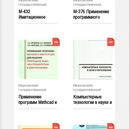
Ивановский
Ивановский
государственный
государственный
энергетический...
энергетический...
М-432
М-376 Применение
Имитационное
программного
моделирование
комплекса
стационарных...
EnergyCS...
Ивановский
Ивановский
государственный
государственный
энергетический...
энергетический...
Применение
Компьютерные
программ Mathcad и
технологии в науке и
SMath Studio для...
образовании