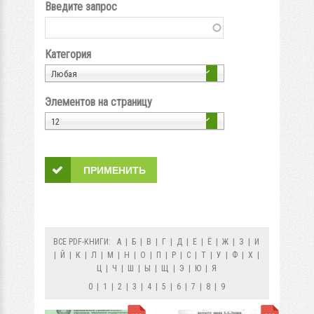
Введите запрос
Категория
Любая
Элементов на страницу
12
ВСЕ PDF-КНИГИ:
А
|
Б
|
В
|
Г
|
Д
|
Е
|
Ё
|
Ж
|
З
|
И
|
Й
|
К
|
Л
|
М
|
Н
|
О
|
П
|
Р
|
С
|
Т
|
У
|
Ф
|
Х
|
Ц
|
Ч
|
Ш
|
Ы
|
Щ
|
Э
|
Ю
|
Я
0
|
1
|
2
|
3
|
4
|
5
|
6
|
7
|
8
|
9