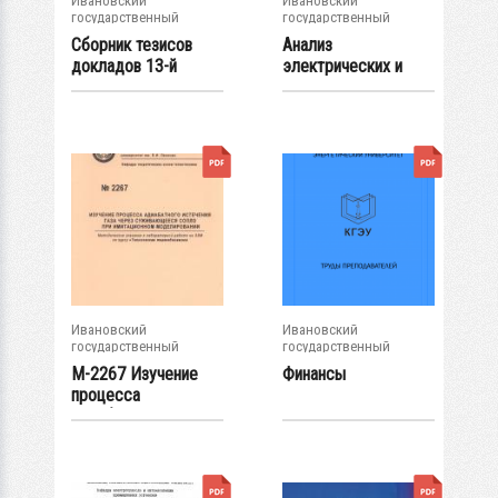
Ивановский
Ивановский
государственный
государственный
энергетический...
энергетический...
Сборник тезисов
Анализ
докладов 13-й
электрических и
Международной...
магнитных цепей с...
Ивановский
Ивановский
государственный
государственный
энергетический...
энергетический...
М-2267 Изучение
Финансы
процесса
адиабатного
истечения...