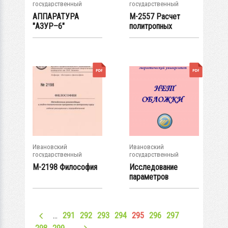
государственный
государственный
энергетический...
энергетический...
АППАРАТУРА
М-2557 Расчет
"АЗУР–6"
политропных
процессов
идеальных...
Ивановский
Ивановский
государственный
государственный
энергетический...
энергетический...
М-2198 Философия
Исследование
параметров
техногенного
взрыва...
…
291
292
293
294
295
296
297