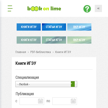
КНИГИ ИГЭУ
СТАТЬИ ИГЭУ
ВКР ИГЭУ
КНИГИ КГЭУ
СТАТЬИ КГЭУ
ВКР КГЭУ
Главная
PDF-библиотека
Книги ИГЭУ
Книги ИГЭУ
Специализация
- Любой -
Публикация
с
по