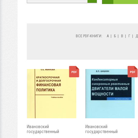
ВСЕ PDF-КНИГИ:
А
|
Б
|
В
|
Г
|
Ивановский
Ивановский
государственный
государственный
энергетический...
энергетический...