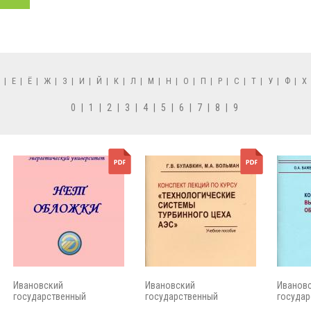
Д
|
Е
|
Ё
|
Ж
|
З
|
И
|
Й
|
К
|
Л
|
М
|
Н
|
О
|
П
|
Р
|
С
|
Т
|
У
|
Ф
|
Х
0
|
1
|
2
|
3
|
4
|
5
|
6
|
7
|
8
|
9
Ивановский
Ивановский
Иванов
государственный
государственный
государ
энергетический...
энергетический...
энергети