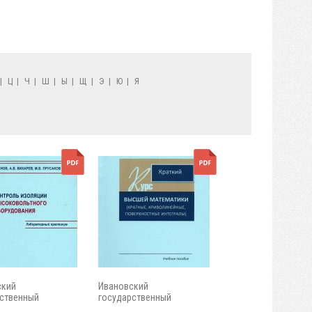
|
Ц
|
Ч
|
Ш
|
Ы
|
Щ
|
Э
|
Ю
|
Я
ский
Ивановский
ственный
государственный
ческий...
энергетический...