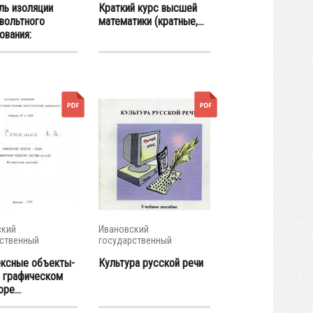
ль изоляции
Краткий курс высшей
вольтного
математики (кратные,...
ования:
ский
Ивановский
ственный
государственный
ческий...
энергетический...
ксные объекты-
Культура русской речи
в графическом
ре...