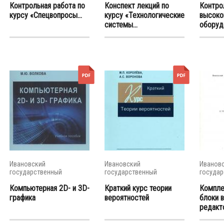
Контрольная работа по
Конспект лекций по
Контро
курсу «Спецвопросы...
курсу «Технологические
высоко
системы...
оборуд
Ивановский
Ивановский
Иванов
государственный
государственный
государ
энергетический...
энергетический...
энергети
Компьютерная 2D- и 3D-
Краткий курс теории
Компле
графика
вероятностей
блоки 
редакто