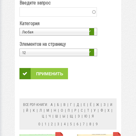
Введите запрос
Категория
Любая
Элементов на страницу
12
ВСЕ PDF-КНИГИ:
А
|
Б
|
В
|
Г
|
Д
|
Е
|
Ё
|
Ж
|
З
|
И
|
Й
|
К
|
Л
|
М
|
Н
|
О
|
П
|
Р
|
С
|
Т
|
У
|
Ф
|
Х
|
Ц
|
Ч
|
Ш
|
Ы
|
Щ
|
Э
|
Ю
|
Я
0
|
1
|
2
|
3
|
4
|
5
|
6
|
7
|
8
|
9