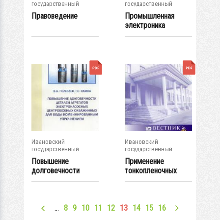
государственный
государственный
энергетический...
энергетический...
Правоведение
Промышленная
электроника
Ивановский
Ивановский
государственный
государственный
энергетический...
энергетический...
Повышение
Применение
долговечности
тонкопленочных
деталей агрегатов...
покрытий в целях...
…
8
9
10
11
12
13
14
15
16