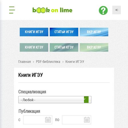
КНИГИ ИГЭУ
СТАТЬИ ИГЭУ
ВКР ИГЭУ
КНИГИ КГЭУ
СТАТЬИ КГЭУ
ВКР КГЭУ
Главная
PDF-библиотека
Книги ИГЭУ
Книги ИГЭУ
Специализация
- Любой -
Публикация
с
по