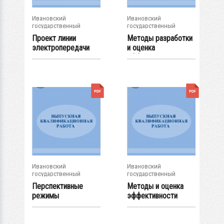
Ивановский
Ивановский
государственный
государственный
энергетический...
энергетический...
Проект линии
Методы разработки
электропередачи
и оценка
сверхвысокого...
эффективности
бизнес-...
Ивановский
Ивановский
государственный
государственный
энергетический...
энергетический...
Перспективные
Методы и оценка
режимы
эффективности
электрической сети
проектных решений
района...
в...