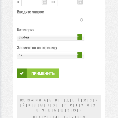
с
по
Введите запрос
Категория
Любая
Элементов на страницу
12
ВСЕ PDF-КНИГИ:
А
|
Б
|
В
|
Г
|
Д
|
Е
|
Ё
|
Ж
|
З
|
И
|
Й
|
К
|
Л
|
М
|
Н
|
О
|
П
|
Р
|
С
|
Т
|
У
|
Ф
|
Х
|
Ц
|
Ч
|
Ш
|
Ы
|
Щ
|
Э
|
Ю
|
Я
0
|
1
|
2
|
3
|
4
|
5
|
6
|
7
|
8
|
9