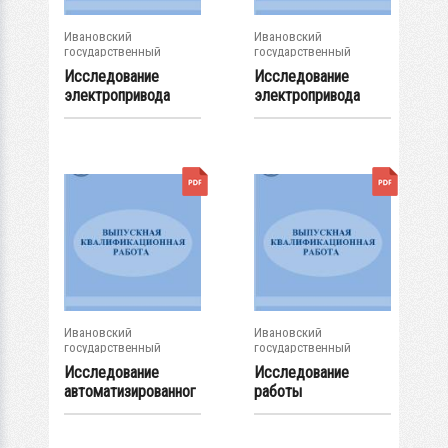
Ивановский
Ивановский
государственный
государственный
энергетический...
энергетический...
Исследование
Исследование
электропривода
электропривода
поглощающих
металлорежущего...
стержней...
Ивановский
Ивановский
государственный
государственный
энергетический...
энергетический...
Исследование
Исследование
автоматизированног
работы
о электропривода...
металлорежущего
станка с ЧПУ