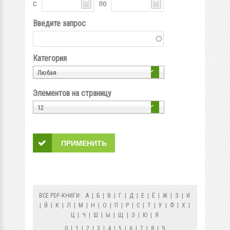
с
по
Введите запрос
Категория
Любая
Элементов на страницу
12
ВСЕ PDF-КНИГИ:
А
|
Б
|
В
|
Г
|
Д
|
Е
|
Ё
|
Ж
|
З
|
И
|
Й
|
К
|
Л
|
М
|
Н
|
О
|
П
|
Р
|
С
|
Т
|
У
|
Ф
|
Х
|
Ц
|
Ч
|
Ш
|
Ы
|
Щ
|
Э
|
Ю
|
Я
0
|
1
|
2
|
3
|
4
|
5
|
6
|
7
|
8
|
9