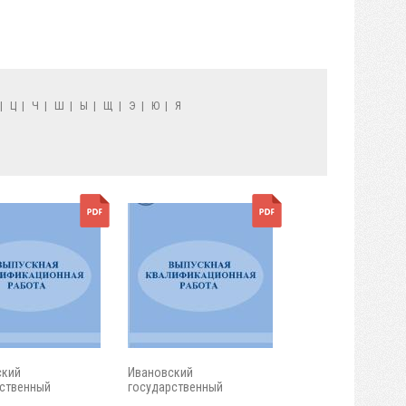
|
Ц
|
Ч
|
Ш
|
Ы
|
Щ
|
Э
|
Ю
|
Я
ский
Ивановский
ственный
государственный
ческий...
энергетический...