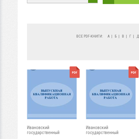
ВСЕ PDF-КНИГИ:
А
|
Б
|
В
|
Г
|
Ивановский
Ивановский
государственный
государственный
энергетический...
энергетический...