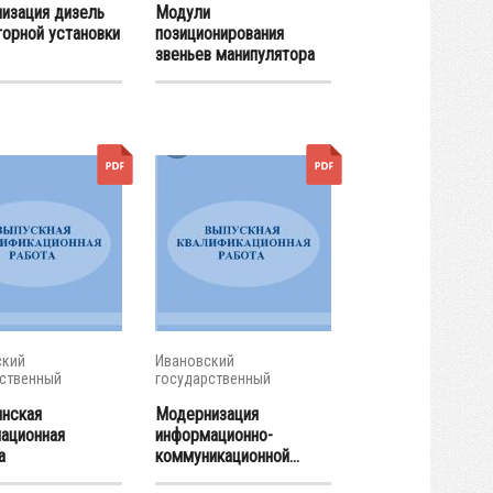
изация дизель
Модули
торной установки
позиционирования
звеньев манипулятора
с...
ский
Ивановский
ственный
государственный
ческий...
энергетический...
нская
Модернизация
ационная
информационно-
а
коммуникационной...