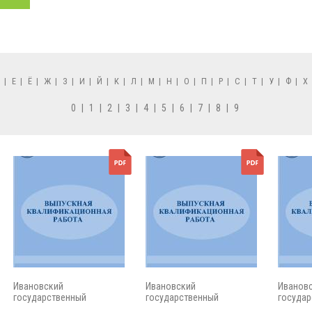
Д
|
Е
|
Ё
|
Ж
|
З
|
И
|
Й
|
К
|
Л
|
М
|
Н
|
О
|
П
|
Р
|
С
|
Т
|
У
|
Ф
|
Х
0
|
1
|
2
|
3
|
4
|
5
|
6
|
7
|
8
|
9
Ивановский
Ивановский
Иванов
государственный
государственный
государ
энергетический...
энергетический...
энергети