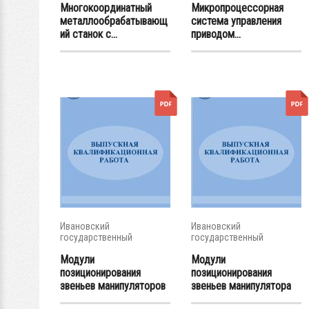
Многокоординатный
Микропроцессорная
металлообрабатывающ
система управления
ий станок с...
приводом...
Ивановский
Ивановский
государственный
государственный
энергетический...
энергетический...
Модули
Модули
позиционирования
позиционирования
звеньев манипуляторов
звеньев манипулятора
с...
с...