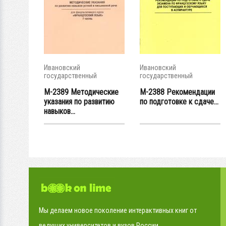
Ивановский
Ивановский
государственный
государственный
энергетический...
энергетический...
М-2389 Методические
М-2388 Рекомендации
указания по развитию
по подготовке к сдаче...
навыков...
Мы делаем новое поколение интерактивных книг от
ведущих университетов и вузов России.