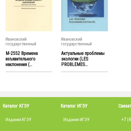
Ивановский
Ивановский
государственный
государственный
энергетический...
энергетический...
М-2552 Времена
Актуальные проблемы
изъявительного
экологии (LES
наклонения (...
PROBLEMES...
Каталог КГЭУ
Каталог ИГЭУ
Связат
+7 (
Издания КГЭУ
Издания ИГЭУ