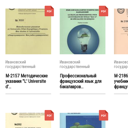
Ивановский
Ивановский
Иванов
государственный
государственный
государ
энергетический...
энергетический...
энергети
М-2157 Методические
Профессиональный
М-2186
указания "L' Universite
французский язык для
учебник
d'...
бакалавров...
француз