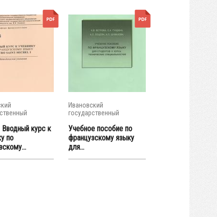
ский
Ивановский
ственный
государственный
ческий...
энергетический...
 Вводный курс к
Учебное пособие по
у по
французскому языку
скому...
для...