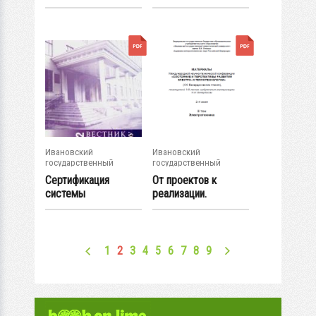
в техническом вузе
переосмысление...
(...
Ивановский
Ивановский
государственный
государственный
энергетический...
энергетический...
Сертификация
От проектов к
системы
реализации.
менеджмента
Современный
качества ИГЭУ на...
полигон в...
1
2
3
4
5
6
7
8
9