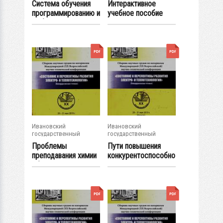
Система обучения
Интерактивное
программированию и
учебное пособие
выбор...
для изучения...
Ивановский
Ивановский
государственный
государственный
энергетический...
энергетический...
Проблемы
Пути повышения
преподавания химии
конкурентоспособно
обучающимся по...
сти основных...