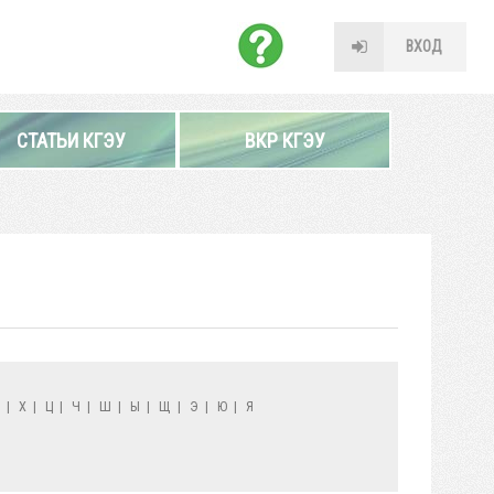
ВХОД
СТАТЬИ КГЭУ
ВКР КГЭУ
Ф
|
Х
|
Ц
|
Ч
|
Ш
|
Ы
|
Щ
|
Э
|
Ю
|
Я