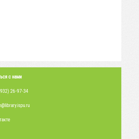
ься с нами
4932) 26-97-34
@library.ispu.ru
такте