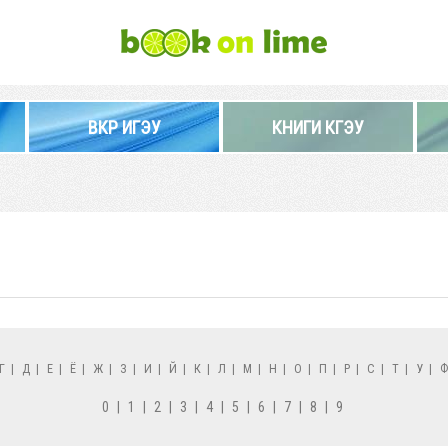
ВКР ИГЭУ
КНИГИ КГЭУ
Г
|
Д
|
Е
|
Ё
|
Ж
|
З
|
И
|
Й
|
К
|
Л
|
М
|
Н
|
О
|
П
|
Р
|
С
|
Т
|
У
|
0
|
1
|
2
|
3
|
4
|
5
|
6
|
7
|
8
|
9