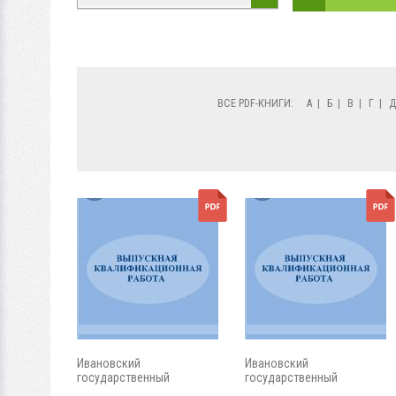
ВСЕ PDF-КНИГИ:
А
|
Б
|
В
|
Г
|
Ивановский
Ивановский
государственный
государственный
энергетический...
энергетический...