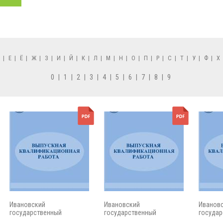
Д
|
Е
|
Ё
|
Ж
|
З
|
И
|
Й
|
К
|
Л
|
М
|
Н
|
О
|
П
|
Р
|
С
|
Т
|
У
|
Ф
|
Х
0
|
1
|
2
|
3
|
4
|
5
|
6
|
7
|
8
|
9
Ивановский
Ивановский
Иванов
государственный
государственный
государ
энергетический...
энергетический...
энергети