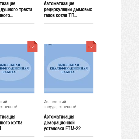
тизация
Автоматизация
здушного тракта
рециркуляции дымовых
ного...
газов котла ТП...
ский
Ивановский
ственный
государственный
ческий...
энергетический...
тизация
Автоматизация
нного котла
деаэрационной
М
установки ЕТМ-22