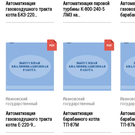
Автоматизация
Автоматизация паровой
Автома
газовоздушного тракта
турбины К-800-240-5
газово
котла БКЗ-220...
ЛМЗ на...
барабан
Ивановский
Ивановский
Иванов
государственный
государственный
государ
энергетический...
энергетический...
энергети
Автоматизация
Автоматизация
Автома
газовоздушного тракта
барабанного котла
бараба
котла Е-220-9...
ТП-87М
ТП-87