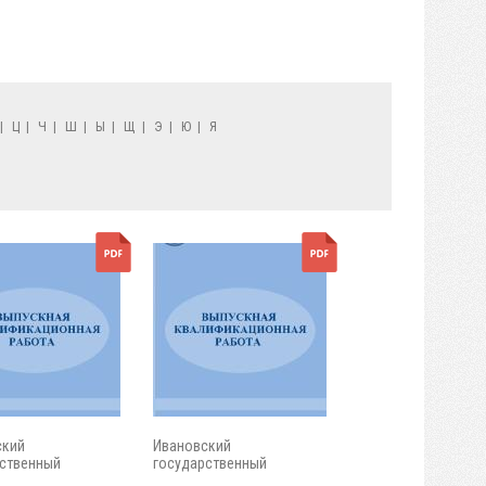
|
Ц
|
Ч
|
Ш
|
Ы
|
Щ
|
Э
|
Ю
|
Я
ский
Ивановский
ственный
государственный
ческий...
энергетический...