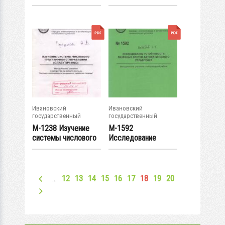
установившихся
автоматического...
режимов...
Ивановский
Ивановский
государственный
государственный
энергетический...
энергетический...
М-1238 Изучение
М-1592
системы числового
Исследование
программного...
устойчивости
линейных систем...
…
12
13
14
15
16
17
18
19
20