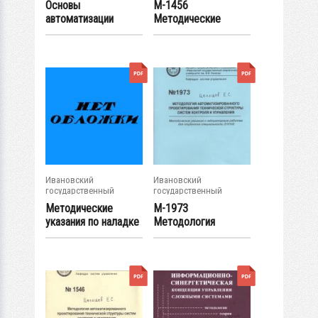
Основы
М-1456
автоматизации
Методические
управления
указания к
металлургическими..
выполнению...
.
Ивановский
Ивановский
государственный
государственный
энергетический...
энергетический...
Методические
М-1973
указания по наладке
Методология
автоматических...
автоматизированног
о...