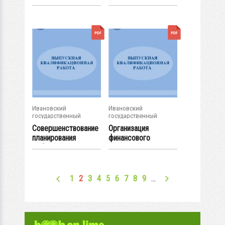
организации...
основными
средствами...
Ивановский
Ивановский
государственный
государственный
энергетический...
энергетический...
Совершенствование
Организация
планирования
финансового
себестоимости...
менеджмента в
спортивной...
1
2
3
4
5
6
7
8
9
…